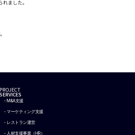
られました。
。
す。
PROJECT
SERVICES
- M&A支援
- マーケティング支援
- レストラン運営
- 人材支援事業（HR）