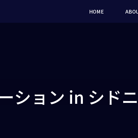
HOME
ABO
ション in シド