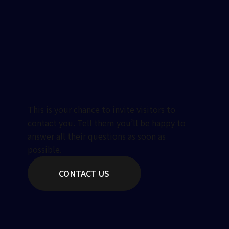
This is your chance to invite visitors to
contact you. Tell them you’ll be happy to
answer all their questions as soon as
possible.
CONTACT US